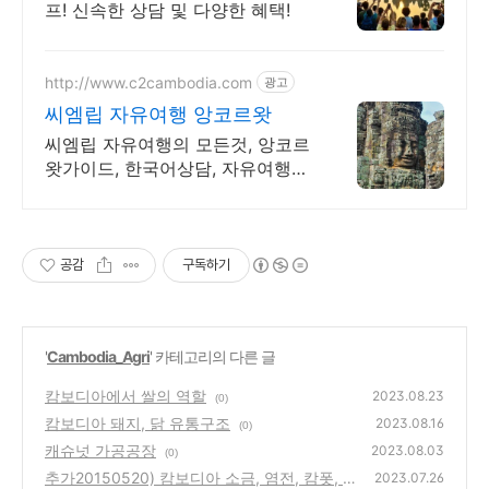
프! 신속한 상담 및 다양한 혜택!
http://www.c2cambodia.com
광고
씨엠립 자유여행 앙코르왓
씨엠립 자유여행의 모든것, 앙코르
왓가이드, 한국어상담, 자유여행
일정상담
공감
구독하기
'
Cambodia_Agri
' 카테고리의 다른 글
캄보디아에서 쌀의 역할
2023.08.23
(0)
캄보디아 돼지, 닭 유통구조
2023.08.16
(0)
캐슈넛 가공공장
2023.08.03
(0)
추가20150520) 캄보디아 소금, 염전, 캄폿, S
2023.07.26