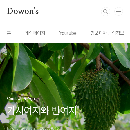
본문 바로가기
Dowon's
홈
개인페이지
Youtube
캄보디아 농업정보
Cambodia_Agri
가시여지와 번여지
by chongdowon
2023. 8. 16.