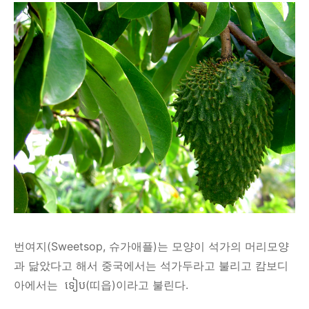
번여지(
Sweetsop, 슈가애플)
는 모양이 석가의 머리모양
과 닮았다고 해서 중국에서는 석가두라고 불리고 캄보디
아에서는 ទៀប(띠읍)이라고 불린다.