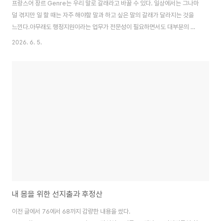
프랑스어 장르 Genre는 우리 말로 갈래라고 바꿀 수 있다. 일상에서는 그나마
덜 겪지만 일 할 때는 자주 해야할 말과 하고 싶은 말의 갈래가 달라지는 것을
느낀다.아무래도 행정지원이라는 업무가 전문성이 필요하면서도 대부분의 경
우에는 일상의 연장선에 있다보니 분야별전문성은 떨어진다.농업만 하고 있을
2026. 6. 5.
때는 밥먹고 숨쉬는 것조차 전문성이 들어가기 때문에 해야할 말과 하고 싶은
말이 일맥상통할 때가 많았다. 예를 들어 망고를 먹고 있으면 망고의 재배시기,
수확시기, 방제방법을 얘기할 수 있다. 조금 더 나아가면 망고의 원산지와 현재
전세계 물동량, 우리나라 주요 수입 품종과 국가, 수입국별 관세를 이야기 할 수
있다. 말의 갈래로 보자면 전문적지식이라고 볼 수 있다. 혹은 특정 분야 실무용
이라고 할 수 있겠..
내 몸을 위한 선지출과 후정산
이전 글에서 76에서 68까지 감량한 내용을 썼다.