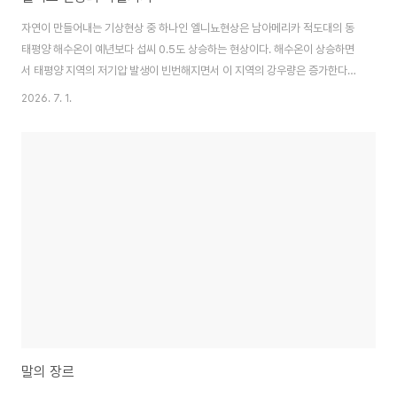
자연이 만들어내는 기상현상 중 하나인 엘니뇨현상은 남아메리카 적도대의 동
태평양 해수온이 예년보다 섭씨 0.5도 상승하는 현상이다. 해수온이 상승하면
서 태평양 지역의 저기압 발생이 빈번해지면서 이 지역의 강우량은 증가한다.
엘니뇨 현상이 강해질수록 태풍 발생 빈도는 줄어드는 반면 수퍼태풍의 발생
2026. 7. 1.
가능성이 높아지게 된다. 태풍의 영향권에 들어가는 지역들은 강우피해를 입을
가능성이 증가하게 된다.지난해 2025년 베트남은 50년 만에 겪는 폭우로 전
국이 홍수 피해를 크게 입었다. 내가 있는 지역 역시 극심한 피해를 입었고 반세
기 만에 닥친 어려움이다 보니 젊은 세대들은 어리둥절한 모습에 미처 대비는
하지 못하고 사후복구에만 애를 썼다. 세계기상기구에 따르면 올해 2026년부
터 2030년까지 전 세계 지표면 평..
말의 장르