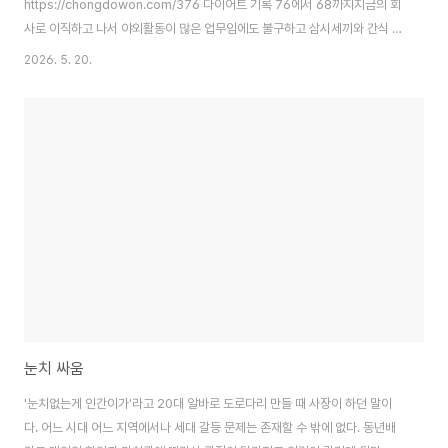
https://chongdowon.com/376 다이어트 기록 76에서 68까지지금의 회
사로 이직하고 나서 야외활동이 많은 업무임에도 불구하고 삼시세끼와 간식 그
리고 잦은 음주로 2019년 11월에 76kg까지 체중이 늘어났다. 그 이전에는
2026. 5. 20.
72kg 정도를 유지하고 있었고 어느chongdowon.com지금은 그것보다 더
빠지긴 했지만 이제 그렇게 민감하게 매일 체중계에 올라가지 않고, 먹는 것도
크게 신경 쓰지는 않는다. 그렇지만 지금 환경에 딱히 맛있게 먹을 음식도 없고
이제는 더 많이 먹지도 못한다.주변에도 건강에 신경 쓰기 시작할 나이인지라
친구들은 술을 먹을 계획이 있으면 미리 운동을 해 둔다. 생각해보니 나도 30
대부터 꾸준히 체중 관리를 했지..
눈치 싸움
'눈치없는게 인간이가'라고 20대 알바로 도로다리 만들 때 사장이 하던 말이
다. 어느 시대 어느 지역에서나 세대 갈등 문제는 존재할 수 밖에 없다. 동년배