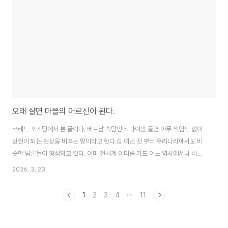
서 사업을 시작한 경우가 많았습니다. 그럼에도 불구하고 ODA의 가치는 계란
으로 바위 깨트리기가 맞다고 생각합니다...
오래 살면 마을의 어르신이 된다.
쓰레드 포스팅에서 본 글이다. 베트남 속담인데 나이만 들면 아무 책임도 없이
상전이 되는 현상을 비꼬는 말이라고 한다.십 여년 전 부터 우리나라에서도 비
슷한 담론들이 형성되고 있다. 아마 전세계 어디를 가도 어느 역사에서나 비슷
한 고민이 있었지 않을까. 인간의 편견이라는 것은 진화의 결과물로 생존이라
2026. 3. 23.
는 가장 기본적인 욕구가 반영돼 있기 때문이다. 역사 이전의 시대를 보면 가장
오래 살아남은 사람이 가장 현명한 사람이었을 가능성이 높다고 봤기 때문이
1
2
3
4
···
11
다. 먹을 것이 많은 장소, 위험 요소가 없는 길을 찾아 내는 능력을 갖춘 사람.
그리고 그 사람이 오래 살아 남아 나이가 들면 촌장이 됐을 것이다. 인구가 조금
더 늘고 농경이 시작되면서 벌써 이런 가치는 의미가 없어졌을지도 모르겠다.