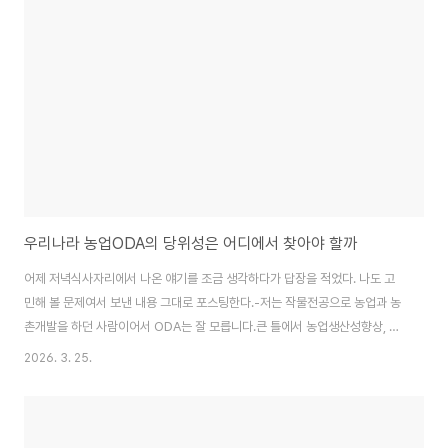
우리나라 농업ODA의 당위성은 어디에서 찾아야 할까
어제 저녁식사자리에서 나온 얘기를 조금 생각하다가 답장을 적었다. 나도 고
민해 볼 문제여서 보낸 내용 그대로 포스팅한다.-저는 작물전공으로 농업과 농
촌개발을 하던 사람이어서 ODA는 잘 모릅니다.큰 틀에서 농업생산성향상, 가
공, 마케팅, 판매에서 저는 생산과 가공까지만 주로 관여했는데 갈수록 판매와
2026. 3. 25.
마케팅이 중요하게 느껴집니다. 한편으로는 전체 가치사슬의 뒷부분만 얘기하
면 사기꾼으로 몰리고, 앞부분만 강조하면 빛좋은 개살구가 되기 싶상이죠.
ODA만 놓고 보면 제가 검토했던 많은 CTS, IBS 사업이 전자에 가깝습니다.
가치사슬 전체를 파악했다기 보다는 한부분만 연구하고 심사위원에서 어필해