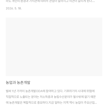
라도 개인의 환경과 가치관에 따라서 관점이 달라지고 의견이 갈리게 된다.대
한민국 전후세대들은 급변하는 국내정세에 적응하기 힘들고 교육도 부족했다.
2026. 5. 18.
천민자본주의라 욕 먹더라도 자본의 맛을 아는 일부만 돈을 벌고 나머지는 국
가만 믿다가 폭망했다. 소양을 갖추지 못하고 다음 세대를 맞이했고 노력은 했
지만 불완전했다. 물론 누구나 예측은 불가능하지만, 세상이 너무 빨리 변한게
문제다. 한국보다 20년 이상 뒤쳐지는 캄보디아에서 살면서 또 그 보다는 발전
했지만 베트남에 살면서 나는 우리나라의 60-80세들의 삶의 궤적을 옅보면
서 살아가고 있다. 부모세대의 고충을..
농업과 농촌개발
벌써 1년 가까이 농촌개발ODA에 참여하고 있다. 기후위기의 시대에 위험에
직접적으로 노출되는 분야는 저소득층과 농림수산분야가 될수밖에 없기 때문
에 농촌개발은 복합적으로 중요하다.지금 일하는 지역 역시 농업이 주요산업이