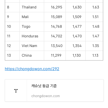
8
Thailand
16,295
1,630
1.63
9
Mali
15,089
1,509
1.51
10
Togo
14,768
1,477
1.48
11
Honduras
14,702
1,470
1.47
12
Viet Nam
13,540
1,354
1.35
13
China
11,299
1,130
1.13
https://chongdowon.com/292
캐슈넛 등급 기준
chongdowon.com