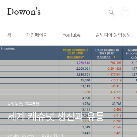
본문 바로가기
Dowon's
홈
개인페이지
Youtube
캄보디아 농업정보
농업농촌, 기후변환
세계 캐슈넛 생산과 유통
by chongdowon
2023. 11. 14.