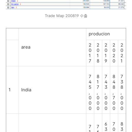
Trade Map 200819 수출
producion
2
2
2
2
2
area
0
0
0
0
0
1
1
1
2
2
7
8
9
0
1
7
8
7
8
7
4
1
4
4
3
5
7
3
8
8
1
India
,
,
,
,
,
0
0
0
7
0
0
0
0
0
0
0
0
0
0
0
6
7
8
7
7
3
0
3
1
6