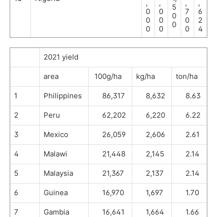
,
,
,
,
5
0
0
7
6
0
0
0
0
2
0
0
0
0
4
2021 yield
area
100g/ha
kg/ha
ton/ha
1
Philippines
86,317
8,632
8.63
2
Peru
62,202
6,220
6.22
3
Mexico
26,059
2,606
2.61
4
Malawi
21,448
2,145
2.14
5
Malaysia
21,367
2,137
2.14
6
Guinea
16,970
1,697
1.70
7
Gambia
16,641
1,664
1.66