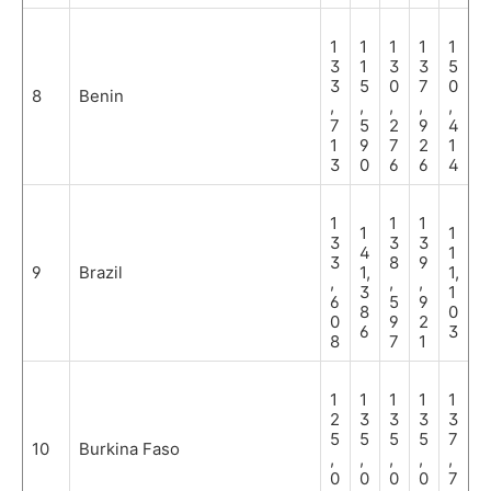
1
1
1
1
1
3
1
3
3
5
3
5
0
7
0
8
Benin
,
,
,
,
,
7
5
2
9
4
1
9
7
2
1
3
0
6
6
4
1
1
1
1
1
3
3
3
4
1
3
8
9
9
Brazil
1,
1,
,
,
,
3
1
6
5
9
8
0
0
9
2
6
3
8
7
1
1
1
1
1
1
2
3
3
3
3
5
5
5
5
7
10
Burkina Faso
,
,
,
,
,
0
0
0
0
7