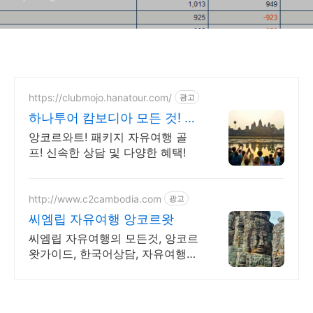
https://clubmojo.hanatour.com/
광고
하나투어 캄보디아 모든 것! 하
나투어 공식예약 인증센터
앙코르와트! 패키지 자유여행 골
프! 신속한 상담 및 다양한 혜택!
http://www.c2cambodia.com
광고
씨엠립 자유여행 앙코르왓
씨엠립 자유여행의 모든것, 앙코르
왓가이드, 한국어상담, 자유여행
일정상담