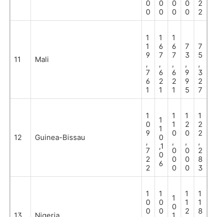
0
0
0
0
2
0
0
0
0
2
1
1
1
1
6
6
7
7
9
7
7
3
5
11
Mali
,
,
,
,
,
7
6
6
9
3
6
2
2
9
2
1
1
1
5
7
1
1
1
1
1
0
1
2
2
1
9
0
0
2
12
Guinea-Bissau
0
,
,
,
,
,1
7
0
0
2
0
2
0
0
8
6
2
0
0
3
1
1
1
1
1
0
0
1
1
0
0
0
2
8
13
Nigeria
1,