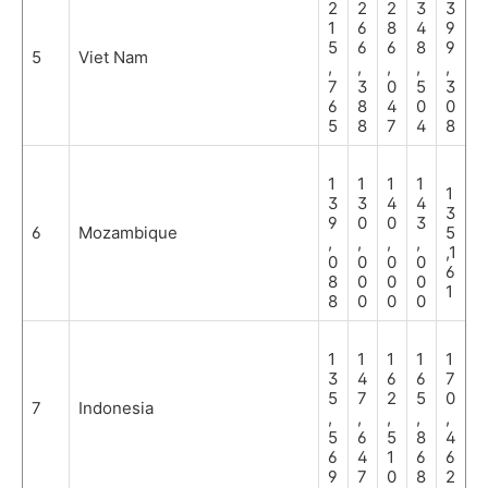
2
2
2
3
3
1
6
8
4
9
5
6
6
8
9
5
Viet Nam
,
,
,
,
,
7
3
0
5
3
6
8
4
0
0
5
8
7
4
8
1
1
1
1
1
3
3
4
4
3
9
0
0
3
6
Mozambique
5
,
,
,
,
,1
0
0
0
0
6
8
0
0
0
1
8
0
0
0
1
1
1
1
1
3
4
6
6
7
5
7
2
5
0
7
Indonesia
,
,
,
,
,
5
6
5
8
4
6
4
1
6
6
9
7
0
8
2