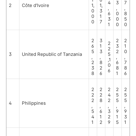
4
3
7
2
Côte d'Ivoire
1,
1,
,
,
,
0
3
6
0
8
0
1
3
0
5
0
7
1
0
0
2
3
2
2
2
6
1
3
1
2
5
3
2
0
3
United Republic of Tanzania
5
,
,
,
,
,1
2
8
6
7
0
3
2
8
8
6
8
6
1
6
2
2
2
2
2
2
2
4
5
5
2
8
2
5
5
4
Philippines
,
,
,
,
,
5
6
3
9
9
4
1
2
1
3
1
2
9
5
1