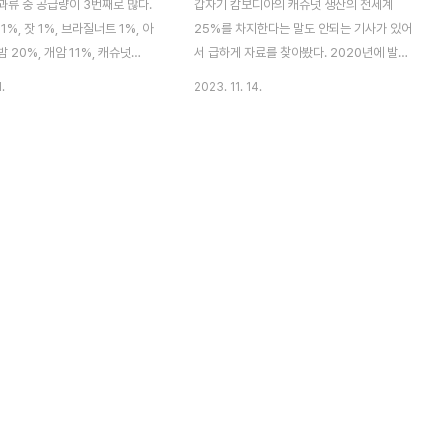
과류 중 공급량이 3번째로 많다.
갑자기 캄보디아의 캐슈넛 생산의 전세계
1%, 잣 1%, 브라질너트 1%, 아
25%를 차지한다는 말도 안되는 기사가 있어
밤 20%, 개암 11%, 캐슈넛
서 급하게 자료를 찾아봤다. 2020년에 발간
타치오 15%
된 MAFF Annual report에서도 2019년
.
2023. 11. 14.
hongdowon.tistory.com/68)
캄보디아의 캐슈넛 생산은 228,308ha에서
넛은 탈각 후 굽는 과정(로스팅)
208,769톤이라고 명시돼 있다.
냥 먹거나 요리 등에 재료로 사
(https://chongdowon.com/127)
 익은 상태, 덜 익은 상태로 각
FAOSTAT 2023.11.14 10:00 FAO자료에
 건조하거나 물에 불려 껍질을 벗
는 캄보디아의 통계는 나와있지 않지만 캄보
의 가공이 없이 식재료로 사용된
디아 정부 자료와 비교해서 보면 대략적인 전
 대표적인 향신료로 그 자체만으로
세계 캐슈넛 총 생산 중 비중을 알 수 있다.
않지만 최근에는 절임 등으로 소
2019년 기준 20만톤은 베트남 보다 생산량
다.견과류와 향신료는 기호식품
이 적으며 2019년 상위 10개국의 총 생산량
있어도 되지만 없어도 된다. 설
은 2,837,496톤으로 캄보디아 생산량
 다른 요리의 부재료로 사용되는
208,769톤은 7%에 불과하다. 두번째 표에
. 특히 후추는 대항해시대 이전부
Yield가 나와 있는데, 보..
..