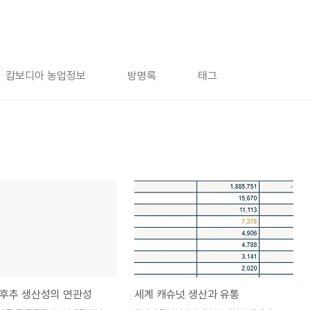
캄보디아 농업정보
방명록
태그
후추 생산성의 연관성
세계 캐슈넛 생산과 유통