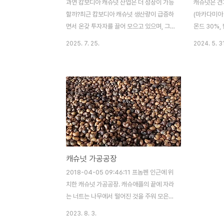
과연 캄보디아 캐슈넛 산업은 더 성장이 가능
캐슈넛은 견
할까?최근 캄보디아 캐슈넛 생산량이 급증하
(마카다미아 
면서 온갖 투자자를 끌어 모으고 있으며, 그
몬드 30%, 
소식을 들은 다른 사람들도 귀가 솔깃한 것
18%, 피스
2025. 7. 25.
2024. 5. 31
같다. 골드러시처럼 밀려들고 있는데 과연 지
https://c
금이 투자 적기인지 고민은 해 봐야한다. 특
수확된 캐슈
히 농산업 가치사슬 전반을 이해하지 못하고
을 거쳐서 그
끝단에 있는 가공과 유통만 생각하는 경우에
용된다.후추는
는 좀 더 면밀한 분석이 필요하다.우선 재배
각 수확되어
측면에서 몇가지 이해가 필요하다. 캐슈넛 나
기거나 여타
무가 자라는 곳은 고무나무, 두리안, 후추 등
다. 후추는
다른 상업작물도 재배가 가능한 지역이다. 바
식용되지는 
꿔 말하면 농민 입장에서는 단가가 높고 단위
비되기도 한
캐슈넛 가공공장
면적당 생산량이 높은 작물을 선택하게 된다.
으로 식탁에 
캐슈넛은 식재 후 3-5년 후 수확이 가능하
명한 것처럼
2018-04-05 09:46:11 프놈펜 인근에 위
다. 15년이 지나면 수익성이 떨어져서 재식
경우가 많다
치한 캐슈넛 가공공장. 캐슈애플의 끝에 자라
재를 결정해야 한다...
터 고급향신료
는 너트는 나무에서 떨어진 것을 주워 모은
뒤, Shell 이라고 불리는 껍질을 벗긴 것을 너
2023. 8. 3.
트라고 부른다. 보통은 이 껍질을 분리하는