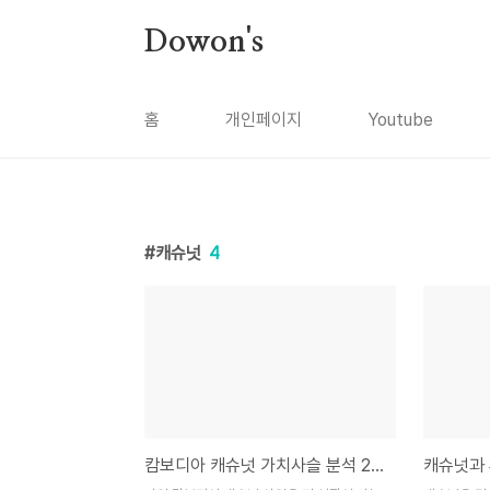
본문 바로가기
Dowon's
홈
개인페이지
Youtube
캐슈넛
4
캄보디아 캐슈넛 가치사슬 분석 2024.12
캐슈넛과 