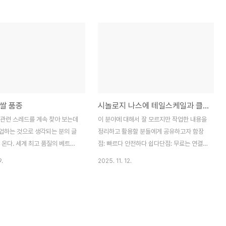
영화화 얘기가 있다. 영화하 얘
지구의 자전을 기준으로 만들어졌기 때문에
ETFjR015R2RtMktIdkZRbmNZc3J0YwZhcHBfaWQQMjIyMDM5MTc4ODIwMDg5
책을 집어 들었는지도 모르겠다.과
남반구나 북반구에서는 달력을 넘기는 것과
발달로 인간은 더이상 죽거나 늙지
날씨가 바뀌는 것이 크게 상관이 없다. 열대
한한 생명을 얻게 되었다. 하지
몬순기후의 영향을 받는 지역은 건기와 우기
j..
 적절히 유지하기 위해서 누군가
에 맞춰서 계절이 바뀐다.우리나라는 많은 먹
고 그것을 정하고 실행하는 것이
거리를 추워지기 전에 수확한다. 과일과 곡식
 수확자의 지위가 교육, 훈련,
은 봄부터 태양을 받아 충분히 익은 다음 서
서 결정되지만 어쩔 수 없이 생기
리와 눈이 내리기 전인 10월에서 11월에 수
쌀 품종
시놀로지 나스에 테일스케일과 클라우드플레어 연동
 다루는 이야기다. 수확자가 계율
확을 마친다. 열대 몬순 기후 지역에서는 조
면 살인자와 다를 바 없는데, 애
금 다른데, 상대적으로 기온이 떨어지는 건기
 관련 스레드를 계속 찾아 보는데
이 분야에 대해서 잘 모르지만 작업한 내용을
라는 지위를 부여한 것 조차 인간
의 시작부에 수확을 한번한다. 그리고 우기의
영업하는 것으로 생각되는 분의 글
정리하고 활용할 분들에게 공유하고자 함장
었..
시작에도 수확을 한번한다. ..
 온다. 세계 최고 품질의 베트남
점: 빠르다 안전하다 쉽다단점: 무료는 연결
을 제대로 된 판매처에서 구매하라
기기 제한이 있다.(아직 메일서버는 연결 못
9.
2025. 11. 12.
데 정작 이 품종이 어떤 특성을
함) 1. 시놀로지 나스 알다시피 시놀로지사의
지는 설명이 없고 맛있다 찰기가
네트워크 연결형 저장장치이다. 최근 이런 저
한번 먹어보면 다른 쌀은 못 먹는
런 말들이 많지만 아직까지는 인터페이스 등
를 한다. 어디서 많이 보던 멘
성능이 좋다. 고가라는 함정이 있지만 정품
25는 캄보디아 프까룸둘 Phka
외 같이 쓸 수 있는 부품을 활용하면 조금 저