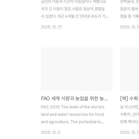
공간의 이동과 시간의 이동일이나 여행으로
문학동네, 2
국가 간 이동이 잦은 사람은 일상의 경험일
읽은지 벌써
수 있겠다. 최근 6개월 간 인터넷 속도가 가
정을 잘 기록
정용 기준으로 20Mpbs, 200, 1G인 지역
의자, 소년
2025. 12. 17.
2025. 12. 1
을 오가고 있다. 개인용으로 쓰는 NAS의 통
어 내리기 
신스펙이 1Gbps급이지만 하드디스크 속도
거나 감정에
등의 문제로 400Mpbs 정도의 성능을 보이
글을 쓰는 
고 있다. 처음 구매해서 3년 정도 20Mpbs
잘 가지는 않
에서 사용할 때는가 간 이동이 잦은 사람은
는다는 비슷
일상의 경험일 수 있겠다. 최근 6개월 간 인
은 영화, 드
터넷 속도가 20Mpbs, 200, 1G인 지역을
부분은 10,
오가고 있다. 개인용으로 쓰는 NAS의 통신
서 기억은 잘
스펙이 1Gbps급이지만 하드디스크 속도 등
움과 202
FAO 세계 식량과 농업을 위한 농지와 수자원
[책] 수
의 문제로 400Mpbs 정도의 성능을 보이고
사실을 인정
있다. 처음 구매해서 3년 정도 20Mpbs에
것이 더 슬픈
FAO, 2025 The state of the world;s
닐 셔스터먼, 
서 사용할 때는 기능을 제대로 사용하지 ..
서북청년단과
land and water resources for food
수확자, 선더
아직까지도..
and agriculture, The portential to
번째 책이다
produce mor and better. 2025.
소리의 의미를
2025. 12. 2.
2025. 12. 1
Romehttps://www.fao.org/interactive/2025/how-
내 영상으로