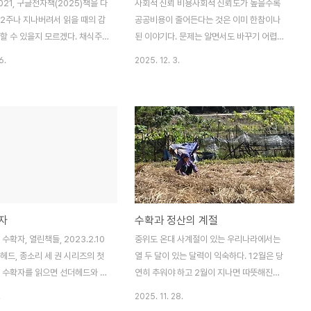
021, 구글전자책(2025)책을 다
사회적 신뢰 비용사회적 신뢰도가 높을수록
 2주나 지나버려서 읽을 때의 감
공공비용이 줄어든다는 것은 이미 한참이나
할 수 있을지 모르겠다. 채식주
된 이야기다. 문제는 알면서도 바꾸기 어렵다
이 온다와 마찬가지로 첫장부터 읽
는데 있다. 혹은 역방향으로 바꾸는 것도 어
6.
2025. 12. 3.
힘든 문장들이다. 감정이입을 잘하
렵다. 지하철을 탈 때 표를 검사하지 않은지
 몰입하는 성향이 아닌 나로써는,
오래됐고 여러가지 이유로 적자가 있지만 한
사람의 감정이 어땠을지는 상상이
부분으로 불법무임승차가 거론되기도 하지만
는다. 소년이 온다, 작별하지 않
다시 검표원을 도입 못하는 것과 같다.과거의
하게 학교에서 역사로 배우고 많
보고서와 회계정산(국비보조 컨설팅사업)연
라마 등에서 연출되어서 아마 대
말이 되고 정산과 결산보고를 준비한다. 내가
 20대 때 접했던 것 같다. 오래돼
갓 대학원을 졸업하고 처음 입사했던 회사에
 나지 않지만 왜곡된 이념간 싸
서 했던 일과 같다. 1년간 일을 하고 10월말
6년이 목전이 현재까지도 역사적
부터 보고서와 회계정산을 준비한다. 회계정
확자
수확과 정산의 계절
하지 않는 사람과 집단이 있다는
산은 톨게이트 비용이 600원인 것까지 전부
 현실이다. 4.3 사태를 주도한
스캔 후 A4용지에 붙이고, 전체 영수증을 한
수확자, 열린책들, 2023.2.10
중위도 온대 사계절이 있는 우리나라에서는
 후방에서 지원했던 정치세력.
묶음으로 모아서 책으로 제본했다. 400페이
헤드, 종소리 세 권 시리즈의 첫
열 두 달이 있는 달력이 익숙하다. 12월은 당
지가 넘어서 겨우 제본을 ..
. 수확자를 읽으면 선더헤드와 종
연히 추워야 하고 2월이 지나면 따뜻해진다.
 짐작할 수 있다. 읽으면서 내
음력과도 비슷하게 돌아가서 설날을 기점으
.
2025. 11. 28.
 만들면 볼만하겠다는 생각이 들
로 따뜻해지는게 당연하게 생각된다. 1년은