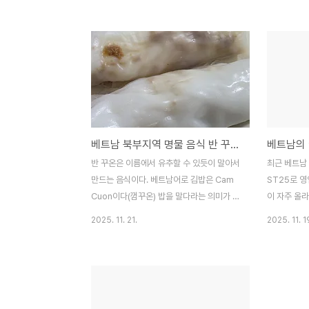
to-sustainable-agriculture/en/?
었는데 역시 
fbclid=IwY2xjawOa6QBleHRuA2FlbQIxMABicmlk
기를 듣고 
Y-a2iCMPXADeu0YbpM-
학 문명의 
sonrBZY_QL-
않게 되고 무
DZcKWCdp0TjxjDV81_LA__aem_L2osS0rQZP3UQjFBJ
만 인구수를
는 죽어야하
수확자들이다.
평가를 통해
베트남 북부지역 명물 음식 반 꾸온(Bánh Cuốn)
베트남의 
는 부작용을
을 어기게 되
반 꾸온은 이름에서 유추할 수 있듯이 말아서
최근 베트남
초에 수확자
만드는 음식이다. 베트남어로 김밥은 Cam
ST25로 
의 판단 아니
Cuon이다(껌꾸온) 밥을 말다라는 의미가 된
이 자주 올라
다.반 꾸온(Bánh Cuốn)은 쌀가루 반죽으로
ST25 쌀
2025. 11. 21.
2025. 11. 1
얇은 피를 만들어서 그 안에 다진 돼지고기
고 한다.그런
볶음이나 달걀을 넣은 뒤 말아서 먹는 음식이
가지고 있는
다. 말아서 그냥 먹지는 않고 어묵과 돼지뼈
있다. 이걸 
육수를 따뜻한 국물에 반꾸온을 담궈서 먹는
다라는 이야기
다.창펀과 비슷한 것 같지만 아래 영상과 사
트들이다.ST