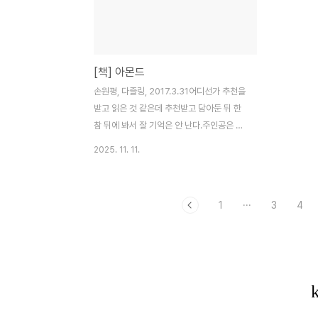
진에서도 알 수 있듯이 크게 두가지가 다르
Romdoul 
다. 첫번째는 국물이다. 반꾸온은 국물에 담
Trader에
구거나 적셔서 먹는다. 창편은 국물없이 소스
향미 품종으로
를 끼얹어서 먹는다. 두번째 차이는 만드는
Provinc
[책] 아몬드
방식이다. 반꾸온은 쌀반죽물을 채반에 올리
Cua)의 팀
고 살짝 찐 다음 재료를 넣고 말아준다. 창펀
알겠지만 속
손원평, 다즐링, 2017.3.31어디선가 추천을
은 넓은 판에 반죽을 넣고 판 전체에 열을 가
고 있다. 캄
받고 읽은 것 같은데 추천받고 담아둔 뒤 한
해서 반죽을 쪄..
참 뒤에 봐서 잘 기억은 안 난다.주인공은 감
정표현불능증(알렉시티미아)이다. 갓난쟁이
2025. 11. 11.
때부터 아픔을 느끼지 못한다. 이를 알게된
아이의 엄마는 아이를 키우기 위해서 오랫동
안 만나지 않았던 엄마(할멈)에게 연락해서
1
···
3
4
같이 살게 된다. 남들보다 작은 편도체로 이
런 증상이 나타나게 된 것으로 어릴 때 부터
뇌발달에 좋다고 하는 견과류인 아몬드를 먹
였다. 견과류 외에도 감정을 느끼는 것이 아
니라 읽고 대응할 수 있도록 훈련을 시킨다.
유아기에는 동네에서만 생활을 해서 큰 문제
가 없었지만 청소년기에 호기심이 폭발하고