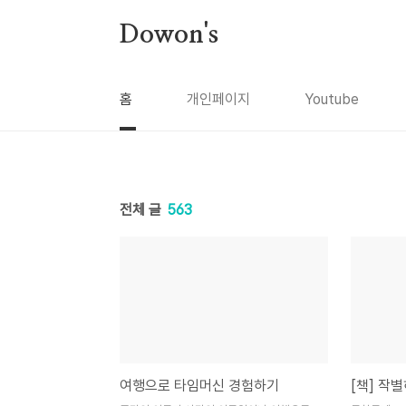
본문 바로가기
Dowon's
홈
개인페이지
Youtube
전체 글
563
여행으로 타임머신 경험하기
[책] 작